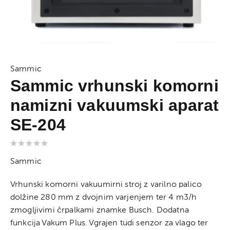
Preskoči
na
Sammic
Sammic vrhunski komorni
začetek
galerije
namizni vakuumski aparat
slik
SE-204
Ocena:
0% of 100
Sammic
Vrhunski komorni vakuumirni stroj z varilno palico
dolžine 280 mm z dvojnim varjenjem ter 4 m3/h
zmogljivimi črpalkami znamke Busch. Dodatna
funkcija Vakum Plus. Vgrajen tudi senzor za vlago ter