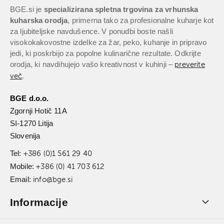
BGE.si je
specializirana spletna trgovina za vrhunska
kuharska orodja
, primerna tako za profesionalne kuharje kot
za ljubiteljske navdušence. V ponudbi boste našli
visokokakovostne izdelke za žar, peko, kuhanje in pripravo
jedi, ki poskrbijo za popolne kulinarične rezultate. Odkrijte
orodja, ki navdihujejo vašo kreativnost v kuhinji –
preverite
.
več
BGE d.o.o.
Zgornji Hotič 11A
SI-1270 Litija
Slovenija
Tel:
+386 (0)1 561 29 40
Mobile:
+386 (0) 41 703 612
Email:
info@bge.si
Informacije