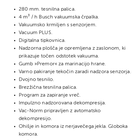
280 mm. tesnilna palica.
4 m³ / h Busch vakuumska črpalka.
Vakuumsko krmiljen s senzorjem.
Vacuum PLUS.
Digitalna tipkovnica.
Nadzorna plošča je opremljena z zaslonom, ki
prikazuje točen odstotek vakuuma.
Gumb »Premor« za marinacijo hrane.
Varno pakiranje tekočin zaradi nadzora senzorja.
Dvojno tesnilo.
Brezžična tesnilna palica.
Program za zapiranje vreč.
Impulzno nadzorovana dekompresija.
Vac-Norm pripravljen z avtomatsko
dekompresijo.
Ohišje in komora iz nerjavečega jekla. Globoka
komora.