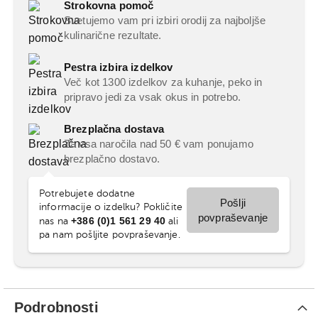
Strokovna pomoč
Svetujemo vam pri izbiri orodij za najboljše
kulinarične rezultate.
Pestra izbira izdelkov
Več kot 1300 izdelkov za kuhanje, peko in
pripravo jedi za vsak okus in potrebo.
Brezplačna dostava
Za vsa naročila nad 50 € vam ponujamo
brezplačno dostavo.
Potrebujete dodatne
Pošlji
informacije o izdelku? Pokličite
povpraševanje
+386 (0)1 561 29 40
nas na
ali
pa nam pošljite povpraševanje.
Podrobnosti