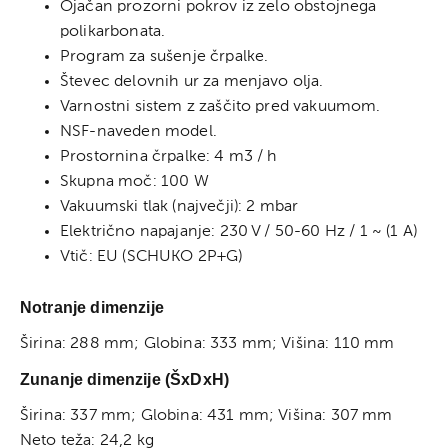
Ojačan prozorni pokrov iz zelo obstojnega
polikarbonata.
Program za sušenje črpalke.
Števec delovnih ur za menjavo olja.
Varnostni sistem z zaščito pred vakuumom.
NSF-naveden model.
Prostornina črpalke: 4 m3 / h
Skupna moč: 100 W
Vakuumski tlak (največji): 2 mbar
Električno napajanje: 230 V / 50-60 Hz / 1 ~ (1 A)
Vtič: EU (SCHUKO 2P+G)
Notranje dimenzije
Širina: 288 mm;
Globina: 333 mm;
Višina: 110 mm
Zunanje dimenzije (ŠxDxH)
Širina: 337 mm;
Globina: 431 mm;
Višina: 307 mm
Neto teža: 24,2 kg